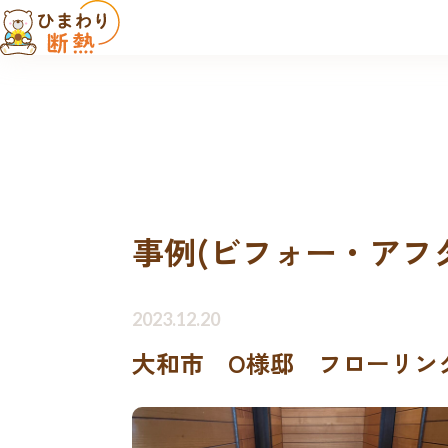
事例(ビフォー・アフ
2023.12.20
大和市 O様邸 フローリン