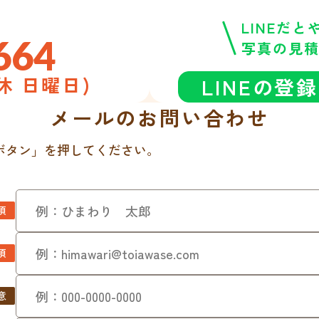
LINEだ
664
写真の見
定休 日曜日)
LINEの登
メールのお問い合わせ
ボタン」を押してください。
須
須
意